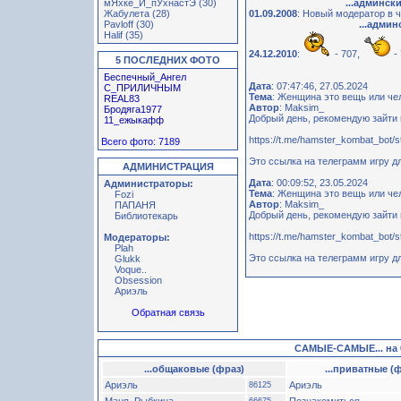
мЯхке_И_пУхнастЭ (30)
...админск
Жабулета (28)
01.09.2008
: Новый модератор в
Pavloff (30)
...адми
Halif (35)
24.12.2010
:
- 707,
-
5 ПОСЛЕДНИХ ФОТО
Беспечный_Ангел
Дата
: 07:47:46, 27.05.2024
С_ПРИЛИЧНЫМ
Тема
: Женщина это вещь или че
REAL83
Автор
: Maksim_
Бродяга1977
Добрый день, рекомендую зайти 
11_ежыкафф
https://t.me/hamster_kombat_bot/
Всего фото: 7189
Это ссылка на телеграмм игру д
АДМИНИСТРАЦИЯ
Дата
: 00:09:52, 23.05.2024
Администраторы:
Тема
: Женщина это вещь или че
Fozi
Автор
: Maksim_
ПАПАНЯ
Добрый день, рекомендую зайти 
Библиотекарь
https://t.me/hamster_kombat_bot/
Модераторы:
Plah
Это ссылка на телеграмм игру д
Glukk
Voque..
Obsession
Ариэль
Обратная связь
САМЫЕ-САМЫЕ... на 0
...общаковые (фраз)
...приватные (
Ариэль
Ариэль
86125