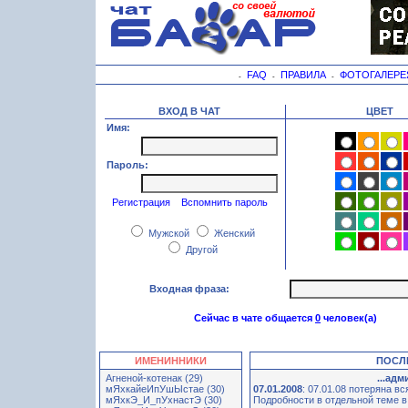
FAQ
ПРАВИЛА
ФОТОГАЛЕРЕ
-
-
-
ВХОД В ЧАТ
ЦВЕТ
Имя:
Пароль:
Регистрация
Вспомнить пароль
Мужской
Женский
Другой
Входная фраза:
Сейчас в чате общается
0
человек(а)
ИМЕНИННИКИ
ПОСЛЕ
Агненой-котенак (29)
...ад
мЯхкайеИпУшЫстае (30)
07.01.2008
: 07.01.08 потеряна в
мЯхкЭ_И_пУхнастЭ (30)
Подробности в отдельной тем