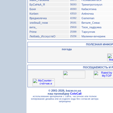
Маня_Рыбкина
Познакомиться
66675
БуСиНкА_Я
Тринитротолуол
58263
Боня
Кабасятина
49393
Korben
Алёночка
43510
Вреднюлечка
Gameman
41562
злобный_гном
Виталя_Севас
26161
вита_
Твоя_падружка
25818
Prime
Тархунчик
25399
ЛюбовЬ_ИсскуствО
Малинки-вечеринк
25256
ПОЛЕЗНАЯ ИНФО
погода
ПОСЕЩАЕМОСТЬ И 
© 2001-2026, bazar.co.ua
наш провайдер
ColoCall
использование материалов с сайта, частичное или полное
копирование дизайна или исходного кода без согласия автора
запрещены