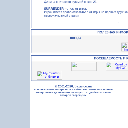
Джек
, а считается суммой очков 21.
SURRENDER
- отказ от игры.
Игрок имеет право отказаться от игры на первых двух ка
первоначальной ставки.
.
ПОЛЕЗНАЯ ИНФО
погода
ПОСЕЩАЕМОСТЬ И 
© 2001-2026, bazar.co.ua
использование материалов с сайта, частичное или полное
копирование дизайна или исходного кода без согласия
авторов запрещены