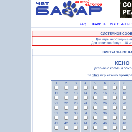
FAQ
ПРАВИЛА
ФОТОГАЛЕРЕ
-
-
-
СИСТЕМНОЕ СОО
Для игры необходима а
Для новичков бонус - 10 и
ВИРТУАЛЬНОЕ К
КЕНО
реальные чатлы в обмен
За
1672
игр казино проигр
1
2
3
4
5
6
7
8
11
12
13
14
15
16
17
18
21
22
23
24
25
26
27
28
31
32
33
34
35
36
37
38
41
42
43
44
45
46
47
48