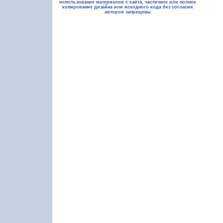
использование материалов с сайта, частичное или полное
копирование дизайна или исходного кода без согласия
авторов запрещены