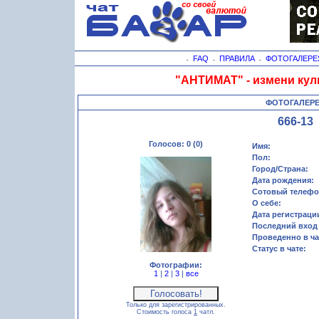
FAQ
ПРАВИЛА
ФОТОГАЛЕРЕ
-
-
-
"АНТИМАТ" - измени кул
ФОТОГАЛЕР
666-13
Голосов: 0 (0)
Имя:
Пол:
Город/Страна:
Дата рождения:
Сотовый телефо
О себе:
Дата регистраци
Последний вход 
Проведенно в ча
Статус в чате:
Фотографии:
1
|
2
|
3
|
все
Только для зарегистрированных.
Стоимость голоса
1
чатл.