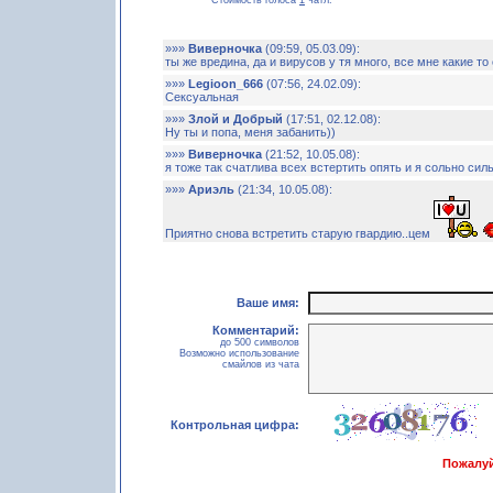
Стоимость голоса
1
чатл.
»»»
Виверночка
(09:59, 05.03.09):
ты же вредина, да и вирусов у тя много, все мне какие т
»»»
Legioon_666
(07:56, 24.02.09):
Сексуальная
»»»
Злой и Добрый
(17:51, 02.12.08):
Ну ты и попа, меня забанить))
»»»
Виверночка
(21:52, 10.05.08):
я тоже так счатлива всех встертить опять и я сольно сил
»»»
Ариэль
(21:34, 10.05.08):
Приятно снова встретить старую гвардию..цем
Ваше имя:
Комментарий:
до 500 символов
Возможно использование
смайлов из чата
Контрольная цифра:
Пожалуй