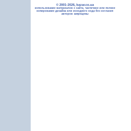
© 2001-2026, bazar.co.ua
использование материалов с сайта, частичное или полное
копирование дизайна или исходного кода без согласия
авторов запрещены