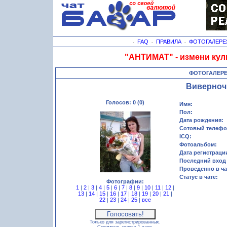
FAQ
ПРАВИЛА
ФОТОГАЛЕРЕ
-
-
-
"АНТИМАТ" - измени кул
ФОТОГАЛЕР
Виверноч
Голосов: 0 (0)
Имя:
Пол:
Дата рождения:
Сотовый телефо
ICQ:
Фотоальбом:
Дата регистраци
Последний вход 
Проведенно в ча
Статус в чате:
Фотографии:
1
|
2
|
3
|
4
|
5
|
6
|
7
|
8
|
9
|
10
|
11
|
12
|
13
|
14
|
15
|
16
|
17
|
18
|
19
|
20
|
21
|
22
|
23
|
24
|
25
|
все
Только для зарегистрированных.