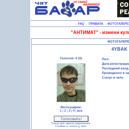
FAQ
ПРАВИЛА
ФОТОГАЛЕРЕ
-
-
-
"АНТИМАТ" - измени кул
ФОТОГАЛЕР
4YBAK
Голосов: 0 (0)
Пол:
Дата регистраци
Последний вход 
Проведенно в ча
Статус в чате:
Фотографии:
1
|
2
|
3
|
4
|
все
Только для зарегистрированных.
Стоимость голоса
1
чатл.