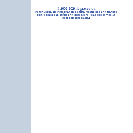
© 2001-2026, bazar.co.ua
использование материалов с сайта, частичное или полное
копирование дизайна или исходного кода без согласия
авторов запрещены