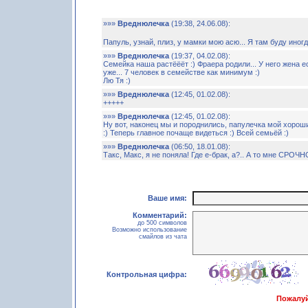
»»»
Вреднюлечка
(19:38, 24.06.08):
Папуль, узнай, плиз, у мамки мою асю... Я там буду иног
»»»
Вреднюлечка
(19:37, 04.02.08):
Семейка наша растёёёт :) Фраера родили... У него жена ест
уже... 7 человек в семействе как минимум :)
Лю Тя :)
»»»
Вреднюлечка
(12:45, 01.02.08):
+++++
»»»
Вреднюлечка
(12:45, 01.02.08):
Ну вот, наконец мы и породнились, папулечка мой хороши
:) Теперь главное почаще видеться :) Всей семьёй :)
»»»
Вреднюлечка
(06:50, 18.01.08):
Такс, Макс, я не поняла! Где е-брак, а?.. А то мне СРОЧН
Ваше имя:
Комментарий:
до 500 символов
Возможно использование
смайлов из чата
Контрольная цифра:
Пожалуй