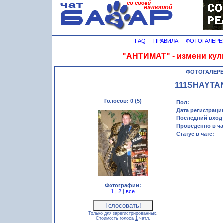
FAQ
ПРАВИЛА
ФОТОГАЛЕРЕ
-
-
-
"АНТИМАТ" - измени кул
ФОТОГАЛЕР
111SHAYTA
Голосов: 0 (5)
Пол:
Дата регистраци
Последний вход 
Проведенно в ча
Статус в чате:
Фотографии:
1
|
2
|
все
Только для зарегистрированных.
Стоимость голоса
1
чатл.