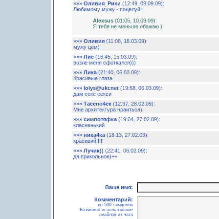
»»»
Оливия_Рики
(12:49, 09.09.09):
Любимому мужу - поцелуй!
Alexsus
(01:05, 10.09.09):
Я тебя не меньше обажаю )
»»»
Оливия
(11:08, 18.03.09):
мужу цем)
»»»
Лис
(16:45, 15.03.09):
возле меня сфоткался)))
»»»
Лика
(21:40, 06.03.09):
Красивые глаза
»»»
lolys@ukr.net
(19:58, 06.03.09):
дам секс секси
»»»
Тасёно4ек
(12:37, 28.02.09):
Мне архитектура нраиться)
»»»
симпотяфка
(19:04, 27.02.09):
класненький
»»»
ника4ка
(18:13, 27.02.09):
красивий!!!!!
»»»
Лучик))
(22:41, 06.02.09):
дя,прикольное)++
Ваше имя:
Комментарий:
до 500 символов
Возможно использование
смайлов из чата