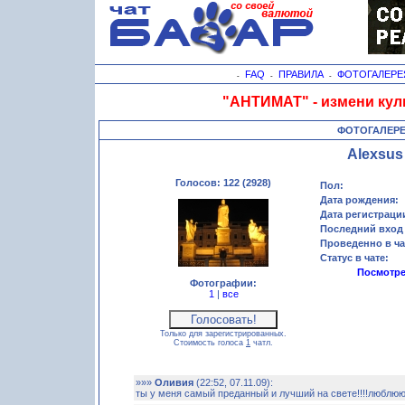
FAQ
ПРАВИЛА
ФОТОГАЛЕРЕ
-
-
-
"АНТИМАТ" - измени кул
ФОТОГАЛЕР
Alexsus
Голосов: 122 (2928)
Пол:
Дата рождения:
Дата регистраци
Последний вход 
Проведенно в ча
Статус в чате:
Посмотре
Фотографии:
1
|
все
Только для зарегистрированных.
Стоимость голоса
1
чатл.
»»»
Оливия
(22:52, 07.11.09):
ты у меня самый преданный и лучший на свете!!!!люблюю