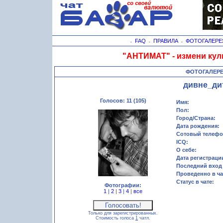
FAQ
ПРАВИЛА
ФОТОГАЛЕРЕ
-
-
-
"АНТИМАТ" - измени кул
ФОТОГАЛЕР
дивне_ди
Голосов: 11 (105)
Имя:
Пол:
Город/Страна:
Дата рождения:
Сотовый телефо
ICQ:
О себе:
Дата регистраци
Последний вход 
Проведенно в ча
Статус в чате:
Фотографии:
1
|
2
|
3
|
4
|
все
Только для зарегистрированных.
Стоимость голоса
1
чатл.