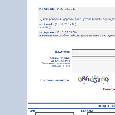
»»»
Ариэль
(14:29, 25.01.11):
С Днем рожденья, дорогой, пусть у тебя в жизни все буд
»»»
ksuwka
(15:06, 21.12.09):
спасибо))
»»»
Ариэль
(12:18, 27.09.08):
сына-папа моя..люблю тебя..ты такое золотко у н
Ваше имя:
Комментарий:
до 500 символов
Возможно использование
смайлов из чата
Контрольная цифра:
Пожалуй
ВХОД В ЧА
Имя:
Пароль: