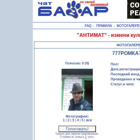
FAQ
ПРАВИЛА
ФОТОГАЛЕРЕ
-
-
-
"АНТИМАТ" - измени кул
ФОТОГАЛЕР
777РОМКА
Голосов: 0 (0)
Пол:
Дата регистраци
Последний вход 
Проведенно в ча
Статус в чате:
Фотографии:
1
|
2
|
3
|
4
|
5
|
все
Только для зарегистрированных.
Стоимость голоса
1
чатл.