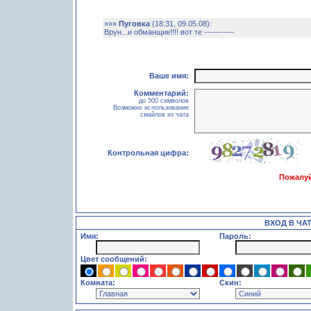
»»»
Пуговка
(18:31, 09.05.08):
Врун...и обманщик!!!! вот те -----------
Ваше имя:
Комментарий:
до 500 символов
Возможно использование
смайлов из чата
Контрольная цифра:
Пожалуй
ВХОД В ЧА
Имя:
Пароль:
Цвет сообщений:
Комната:
Скин: