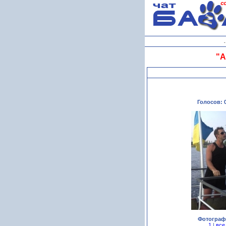
"А
Голосов: 0
Фотограф
1
|
все