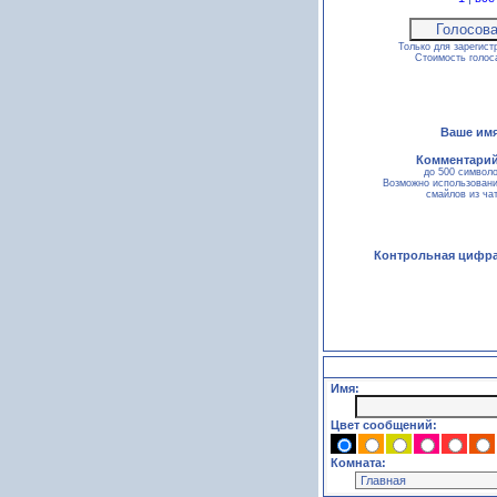
Только для зарегист
Стоимость голо
Ваше имя
Комментарий
до 500 символ
Возможно использован
смайлов из ча
Контрольная цифра
Имя:
Цвет сообщений:
Комната: