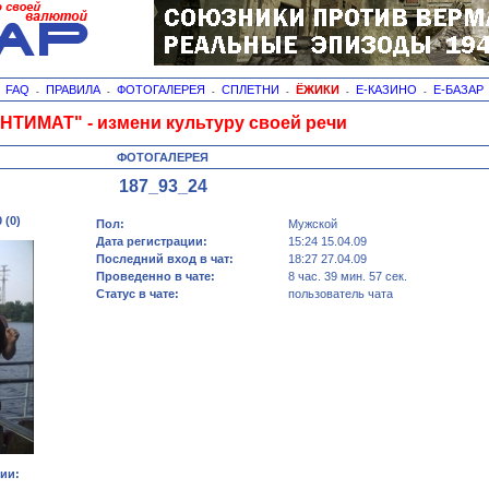
FAQ
ПРАВИЛА
ФОТОГАЛЕРЕЯ
СПЛЕТНИ
ЁЖИКИ
Е-КАЗИНО
Е-БАЗАР
-
-
-
-
-
-
-
НТИМАТ" - измени культуру своей речи
ФОТОГАЛЕРЕЯ
187_93_24
 (0)
Пол:
Мужской
Дата регистрации:
15:24 15.04.09
Последний вход в чат:
18:27 27.04.09
Проведенно в чате:
8 час. 39 мин. 57 сек.
Статус в чате:
пользователь чата
ии: