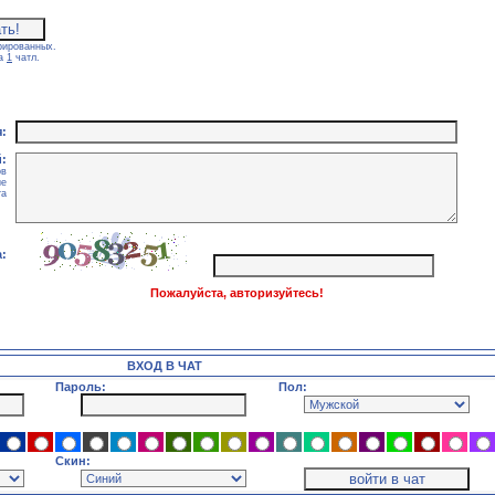
рированных.
са
1
чатл.
:
:
ов
ие
та
:
Пожалуйста, авторизуйтесь!
ВХОД В ЧАТ
Пароль:
Пол:
Скин: