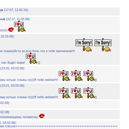
ца
(17:07, 12.02.10):
воя)
(22:17, 11.03.08):
!!!!!!
 10.03.08):
я пожалуйста за всю боль что я тебе причинила!!!!
 нас будет норм!
[]
(23:25, 03.03.08):
у котьке +скока то)))Я тебя люблю!!!!
[]
(23:21, 03.03.08):
у котьке +скока то)))Я тебя люблю!!!!
[]
.02.08):
.02.08):
,понимающему человечку.
, 18.02.08):
лови плюсик+++++++++++++++++++++++++++++++++++++++++++++++++++++++++++