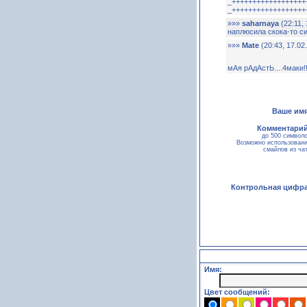
_++++++++++++++++++
_++++++++++++++++++
»»»
saharnaya
(22:11, 
наплюсила скока-то с
»»»
Mate
(20:43, 17.02.
мАя рАдАстЬ....4маки!!!!
Ваше имя
Комментарий
до 500 символ
Возможно использован
смайлов из ча
Контрольная цифра
Имя:
Цвет сообщений: