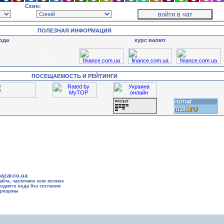
Скин:
ПОЛЕЗНАЯ ИНФОРМАЦИЯ
ода
курс валют
ПОСЕЩАЕМОСТЬ И РЕЙТИНГИ
bazar.co.ua
айта, частичное или полное
одного кода без согласия
прещены
Страница сгенерирована за 0.52049279212952 секунд