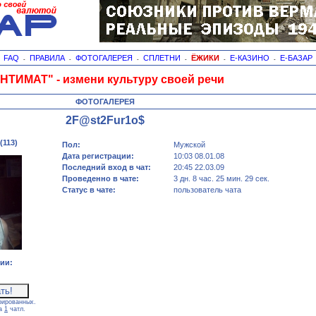
FAQ
ПРАВИЛА
ФОТОГАЛЕРЕЯ
СПЛЕТНИ
ЁЖИКИ
Е-КАЗИНО
Е-БАЗАР
-
-
-
-
-
-
-
НТИМАТ" - измени культуру своей речи
ФОТОГАЛЕРЕЯ
2F@st2Fur1o$
(113)
Пол:
Мужской
Дата регистрации:
10:03 08.01.08
Последний вход в чат:
20:45 22.03.09
Проведенно в чате:
3 дн. 8 час. 25 мин. 29 сек.
Статус в чате:
пользователь чата
ии:
рированных.
са
1
чатл.