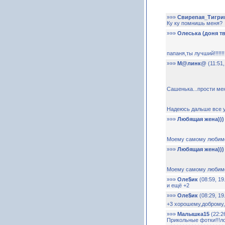
»»»
Свирепая_Тигри
Ку ку помнишь меня?
»»»
Олеська (доня т
папаня,ты лучший!!!!!!!!!!
»»»
М@линк@
(11:51,
Сашенька...прости мен
Надеюсь дальше все у
»»»
Любящая жена)))
Моему самому любимом
»»»
Любящая жена)))
Моему самому любимом
»»»
Оле$ик
(08:59, 19
и ещё +2
»»»
Оле$ик
(08:29, 19
+3 хорошему,доброму
»»»
Малышка15
(22:26
Прикольные фотки!!!