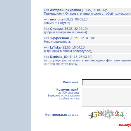
»»»
АктерКиноУкраина
(19:45, 09.04.26):
Прекрасная и Очаровательная можно с тобой познакоми
»»»
neo_one
(08:22, 08.05.10):
комменты жгут =)
»»»
Оливия
(16:35, 22.04.10):
добрый вечер) так и скажем)
»»»
Эффектная
(15:21, 22.04.10):
Нет, я реальность
»»»
L@ska
(22:50, 10.04.10):
А Дениска в своём репертуаре))
»»»
Deniska_80
(11:18, 28.03.10):
ай....супер просто, если ты не очередная фантазия админа
на тебе женится сразу)
Ваше имя:
Комментарий:
до 500 символов
Возможно использование
смайлов из чата
Контрольная цифра:
Пожалуй