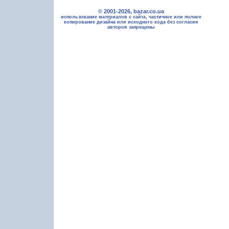
© 2001-2026, bazar.co.ua
использование материалов с сайта, частичное или полное
копирование дизайна или исходного кода без согласия
авторов запрещены