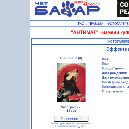
FAQ
ПРАВИЛА
ФОТОГАЛЕРЕ
-
-
-
"АНТИМАТ" - измени кул
ФОТОГАЛЕР
Эффектн
Голосов: 0 (0)
Имя:
Пол:
Город/Страна:
Дата рождения:
Дата регистраци
Последний вход 
Проведенно в ча
Статус в чате:
Фотографии:
1
|
все
Только для зарегистрированных.
Стоимость голоса
1
чатл.