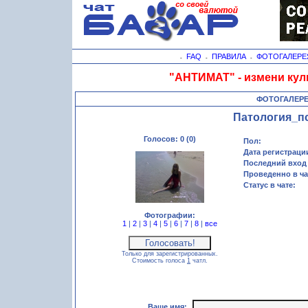
FAQ
ПРАВИЛА
ФОТОГАЛЕРЕ
-
-
-
"АНТИМАТ" - измени кул
ФОТОГАЛЕР
Патология_п
Голосов: 0 (0)
Пол:
Дата регистраци
Последний вход 
Проведенно в ча
Статус в чате:
Фотографии:
1
|
2
|
3
|
4
|
5
|
6
|
7
|
8
|
все
Только для зарегистрированных.
Стоимость голоса
1
чатл.
Ваше имя: