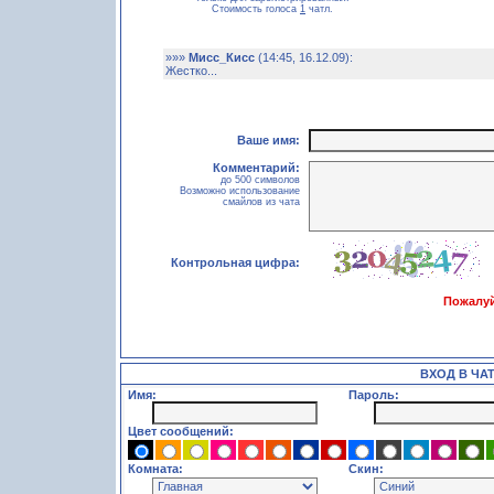
Стоимость голоса
1
чатл.
»»»
Мисс_Кисс
(14:45, 16.12.09):
Жестко...
Ваше имя:
Комментарий:
до 500 символов
Возможно использование
смайлов из чата
Контрольная цифра:
Пожалуй
ВХОД В ЧА
Имя:
Пароль:
Цвет сообщений:
Комната:
Скин: