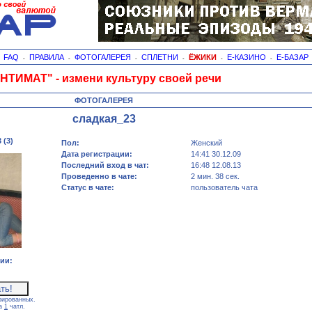
FAQ
ПРАВИЛА
ФОТОГАЛЕРЕЯ
СПЛЕТНИ
ЁЖИКИ
Е-КАЗИНО
Е-БАЗАР
-
-
-
-
-
-
-
НТИМАТ" - измени культуру своей речи
ФОТОГАЛЕРЕЯ
сладкая_23
 (3)
Пол:
Женский
Дата регистрации:
14:41 30.12.09
Последний вход в чат:
16:48 12.08.13
Проведенно в чате:
2 мин. 38 сек.
Статус в чате:
пользователь чата
ии:
рированных.
са
1
чатл.