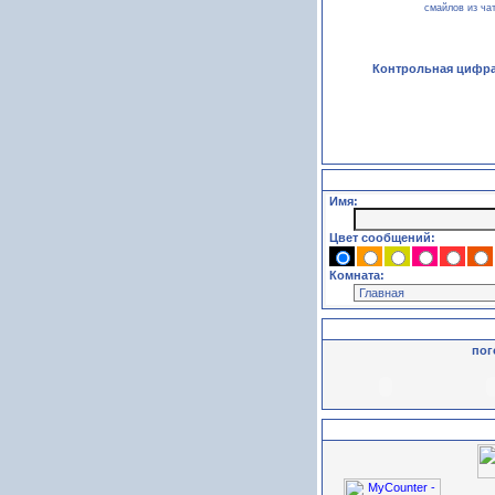
смайлов из ча
Контрольная цифра
Имя:
Цвет сообщений:
Комната:
пог