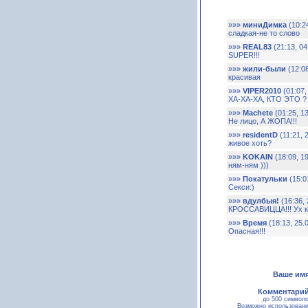
»»»
миниДимка
(10:24
сладкая-не то слово
»»»
REAL83
(21:13, 04
SUPER!!!
»»»
жили-были
(12:08
красивая
»»»
VIPER2010
(01:07,
ХА-ХА-ХА, КТО ЭТО ? 
»»»
Machete
(01:25, 13
Не лицо, А ЖОПА!!!
»»»
residentD
(11:21, 2
живое хоть?
»»»
KOKAIN
(18:09, 19
ням-ням )))
»»»
Покатульки
(15:01
Секси:)
»»»
вдулбыя!
(16:36, 
КРОССАВИЦЦА!!! Ух ко
»»»
Время
(18:13, 25.0
Опасная!!!
Ваше имя
Комментарий
до 500 символ
Возможно использован