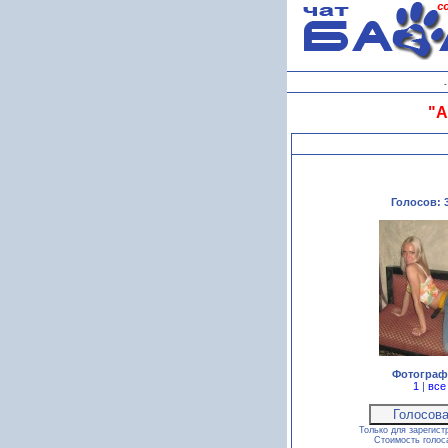
"А
Голосов: 3
Фотограф
1
|
все
Только для зарегист
Стоимость голо