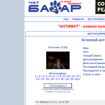
FAQ
ПРАВИЛА
ФОТОГАЛЕРЕ
-
-
-
"АНТИМАТ" - измени кул
ФОТОГАЛЕР
Агненой-кот
Голосов: 0 (15)
Имя:
Пол:
Город/Страна:
Дата рождения:
Дата регистраци
Последний вход 
Проведенно в ча
Фотографии:
Статус в чате:
1
|
2
|
3
|
4
|
5
|
6
|
7
|
8
|
9
|
10
|
11
|
12
|
13
|
14
|
15
|
16
|
17
|
18
|
19
|
20
|
все
Только для зарегистрированных.
Стоимость голоса
1
чатл.
»»»
SmILe)
(15:01, 20.02.08):