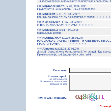
Ты клевый парниша!пасибки те за приятные слова!лови+1
»»»
МартовскийКот
(17:34, 19.02.08):
Прувет)Кот)а че ни одного + нема?непорядок)
»»»
Малышка15
(11:25, 18.02.08):
пасибки за комент!!!!!ты тож лапочка!!!!!!лови+++++++++++
»»»
K-angela2007
(17:57, 08.02.08):
Я тя ОБОЖАЮ К*О*Т*Е*Н*А*К++++++++++++
»»»
Малышка15
(16:17, 04.02.08):
прикольные фотки!
»»»
KLUBNICHK@
(10:09, 28.01.08):
НУ,ОДНАКО,СПАСИБО ТЕБЕ)))У ТЯ КЛЁВЫЕ ФОТЫ,О
ПРОСТО БОМБА)))))))))++++++++++++
»»»
Алисонька
(21:02, 27.01.08):
Димка!!! Зараза! Хоть бы позвонил! Лентяище!!! Где проп
Прикольные фотки! Держи +10 и цём тебя!
Ваше имя:
Комментарий:
до 500 символов
Возможно использование
смайлов из чата
Контрольная цифра:
Пожалуй