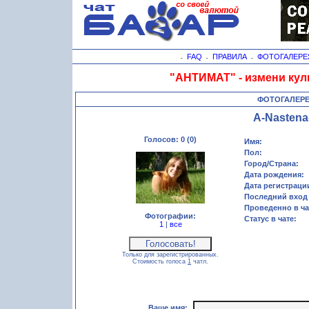
FAQ
ПРАВИЛА
ФОТОГАЛЕРЕ
-
-
-
"АНТИМАТ" - измени кул
ФОТОГАЛЕР
A-Nastena
Голосов: 0 (0)
Имя:
Пол:
Город/Страна:
Дата рождения:
Дата регистраци
Последний вход 
Проведенно в ча
Фотографии:
Статус в чате:
1
|
все
Только для зарегистрированных.
Стоимость голоса
1
чатл.
Ваше имя: