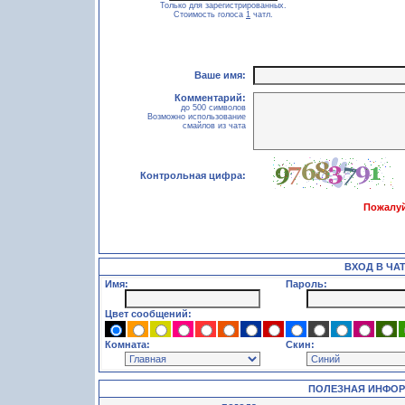
Только для зарегистрированных.
Стоимость голоса
1
чатл.
Ваше имя:
Комментарий:
до 500 символов
Возможно использование
смайлов из чата
Контрольная цифра:
Пожалуй
ВХОД В ЧА
Имя:
Пароль:
Цвет сообщений:
Комната:
Скин:
ПОЛЕЗНАЯ ИНФО