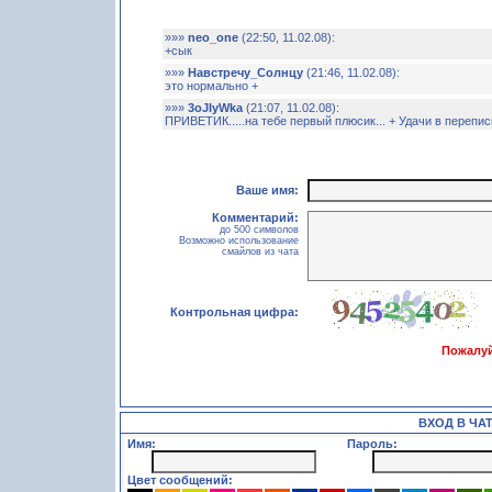
»»»
neo_one
(22:50, 11.02.08):
+сык
»»»
Навстречу_Солнцу
(21:46, 11.02.08):
это нормально +
»»»
3oJIyWka
(21:07, 11.02.08):
ПРИВЕТИК.....на тебе первый плюсик... + Удачи в перепис
Ваше имя:
Комментарий:
до 500 символов
Возможно использование
смайлов из чата
Контрольная цифра:
Пожалуй
ВХОД В ЧА
Имя:
Пароль:
Цвет сообщений: