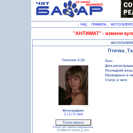
FAQ
ПРАВИЛА
ФОТОГАЛЕРЕ
-
-
-
"АНТИМАТ" - измени кул
ФОТОГАЛЕР
Птичка_Т
Голосов: 0 (3)
Пол:
Дата регистраци
Последний вход 
Проведенно в ча
Статус в чате:
Фотографии:
1
|
2
|
3
|
все
Только для зарегистрированных.
Стоимость голоса
1
чатл.