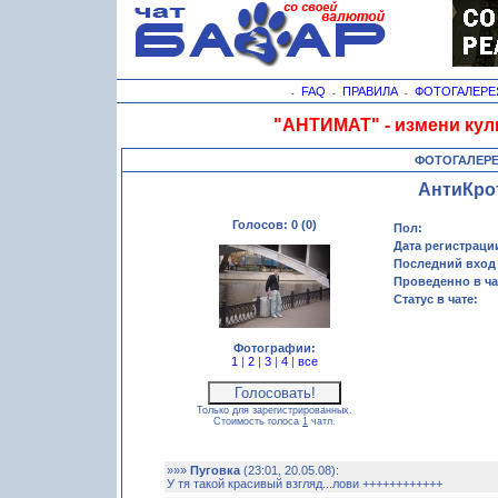
FAQ
ПРАВИЛА
ФОТОГАЛЕРЕ
-
-
-
"АНТИМАТ" - измени кул
ФОТОГАЛЕР
АнтиКро
Голосов: 0 (0)
Пол:
Дата регистраци
Последний вход 
Проведенно в ча
Статус в чате:
Фотографии:
1
|
2
|
3
|
4
|
все
Только для зарегистрированных.
Стоимость голоса
1
чатл.
»»»
Пуговка
(23:01, 20.05.08):
У тя такой красивый взгляд...лови ++++++++++++