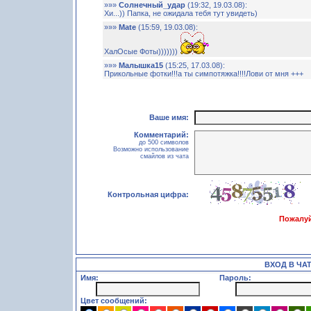
»»»
Солнечный_удар
(19:32, 19.03.08):
Хи...)) Папка, не ожидала тебя тут увидеть)
»»»
Mate
(15:59, 19.03.08):
ХалОсые Фоты)))))))
»»»
Малышка15
(15:25, 17.03.08):
Прикольные фотки!!!а ты симпотяжка!!!!Лови от мня +++
Ваше имя:
Комментарий:
до 500 символов
Возможно использование
смайлов из чата
Контрольная цифра:
Пожалуй
ВХОД В ЧА
Имя:
Пароль:
Цвет сообщений: