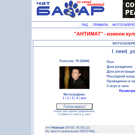
FAQ
ПРАВИЛА
ФОТОГАЛЕРЕ
-
-
-
"АНТИМАТ" - измени кул
ФОТОГАЛЕР
I_need_y
Голосов: 79 (5846)
Пол:
Дата рождения:
Дата регистраци
Последний вход 
Проведенно в ча
Статус в чате:
Посмотре
Фотографии:
1
|
2
|
3
|
4
|
все
Только для зарегистрированных.
Стоимость голоса
1
чатл.
»»»
Нежная
(09:58, 05.09.12):
Ну просто маленькая ЛАПОЧКА....