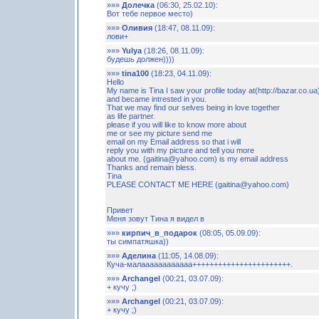
»»»
Долечка
(06:30, 25.02.10):
Вот тебе первое место)
»»»
Оливия
(18:47, 08.11.09):
лови+
»»»
Yulya
(18:26, 08.11.09):
будешь должен))))
»»»
tina100
(18:23, 04.11.09):
Hello
My name is Tina I saw your profile today at(http://bazar.co.ua
and became intrested in you.
That we may find our selves being in love together
as life partner.
please if you will like to know more about
me or see my picture send me
email on my Email address so that i will
reply you with my picture and tell you more
about me. (gaitina@yahoo.com) is my email address
Thanks and remain bless.
Tina
PLEASE CONTACT ME HERE (gaitina@yahoo.com)
Привет
Меня зовут Тина я видел в
»»»
кирпич_в_подарок
(08:05, 05.09.09):
ты симпатяшка))
»»»
Аделина
(11:05, 14.08.09):
Куча-малаааааааааааа+++++++++++++++++++++++.
»»»
Archangel
(00:21, 03.07.09):
+ кучу ;)
»»»
Archangel
(00:21, 03.07.09):
+ кучу ;)