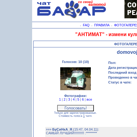
FAQ
ПРАВИЛА
ФОТОГАЛЕРЕ
-
-
-
"АНТИМАТ" - измени кул
ФОТОГАЛЕР
domovo
Голосов: 10 (10)
Пол:
Дата регистраци
Последний вход 
Проведенно в ча
Статус в чате:
Фотографии:
1
|
2
|
3
|
4
|
5
|
6
|
все
Только для зарегистрированных.
Стоимость голоса
1
чатл.
»»»
БуСиНкА_Я
(15:47, 04.04.11):
САМЫЙ ЛУЧШИЙ!!!!!!!!!!! :*********