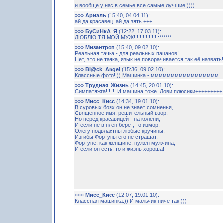
и вообще у нас в семье все самые лучшие!))))
»»»
Ариэль
(15:40, 04.04.11):
ай да красавец..ай да зять +++
»»»
БуСиНкА_Я
(12:22, 17.03.11):
ЛЮБЛЮ ТЯ МОЙ МУЖ!!!!!!!!!!!!!!! :******
»»»
Мизантроп
(15:40, 09.02.10):
Реальная тачка - для реальных пацанов!
Нет, это не тачка, язык не поворачивается так её назвать
»»»
Bl@ck_Angel
(15:36, 09.02.10):
Классные фото! )) Машинка - ммммммммммммммммм........
»»»
Трудная_Жизнь
(14:45, 20.01.10):
Симпатяжга!!!!!!! И машина тоже. Лови плюсики+++++++++
»»»
Мисс_Кисс
(14:34, 19.01.10):
В суровых боях он не знает сомненья,
Священное имя, решительный взор.
Но перед красавицей - на колени,
И если не в плен берет, то измор.
Олегу подвластны любые кручины.
Изгибы Фортуны его не страшат,
Фортуне, как женщине, нужен мужчина,
И если он есть, то и жизнь хороша!
»»»
Мисс_Кисс
(12:07, 19.01.10):
Классная машинка:)) И мальчик ниче так:)))