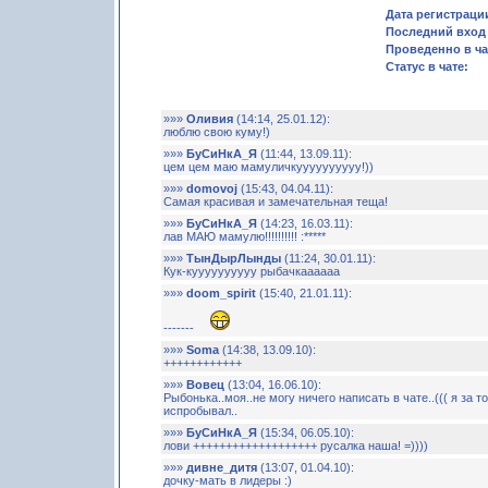
Дата регистраци
Последний вход 
Проведенно в ча
Статус в чате:
»»»
Оливия
(14:14, 25.01.12):
люблю свою куму!)
»»»
БуСиНкА_Я
(11:44, 13.09.11):
цем цем маю мамуличкуууууууууу!))
»»»
domovoj
(15:43, 04.04.11):
Самая красивая и замечательная теща!
»»»
БуСиНкА_Я
(14:23, 16.03.11):
лав МАЮ мамулю!!!!!!!!!! :*****
»»»
ТынДырЛынды
(11:24, 30.01.11):
Кук-куууууууууу рыбачкаааааа
»»»
doom_spirit
(15:40, 21.01.11):
-------
»»»
Soma
(14:38, 13.09.10):
++++++++++++
»»»
Вовец
(13:04, 16.06.10):
Рыбонька..моя..не могу ничего написать в чате..((( я за 
испробывал..
»»»
БуСиНкА_Я
(15:34, 06.05.10):
лови +++++++++++++++++++ русалка наша! =))))
»»»
дивне_дитя
(13:07, 01.04.10):
дочку-мать в лидеры :)